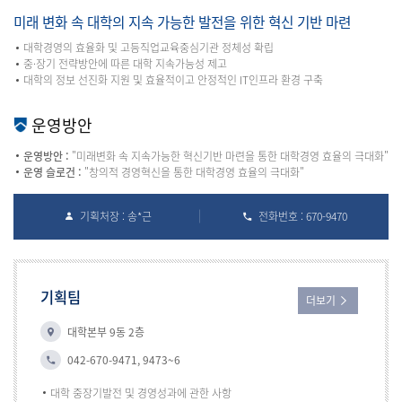
미래 변화 속 대학의 지속 가능한 발전을 위한 혁신 기반 마련
대학경영의 효율화 및 고등직업교육중심기관 정체성 확립
중·장기 전략방안에 따른 대학 지속가능성 제고
대학의 정보 선진화 지원 및 효율적이고 안정적인 IT인프라 환경 구축
운영방안
운영방안 :
"미래변화 속 지속가능한 혁신기반 마련을 통한 대학경영 효율의 극대화"
운영 슬로건 :
"창의적 경영혁신을 통한 대학경영 효율의 극대화"
기획처장 : 송*근
전화번호 : 670-9470
기획팀
더보기
대학본부 9동 2층
042-670-9471, 9473~6
대학 중장기발전 및 경영성과에 관한 사항