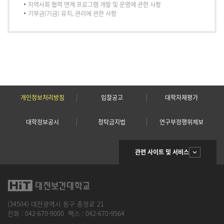
지역사회 협력 연계 프로그램 개발 및 운영에 관한 사항
기부금(기금) 유치, 관리에 관한 사항
개인정보처리방침
입찰공고
대학자체평가
대학정보공시
청탁금지법
연구부정행위제보
관련 사이트 및 서비스
(34504) 대전광역시 동구 충정로 21
전화 :
042-670-9000
팩스 :
042-670-9564