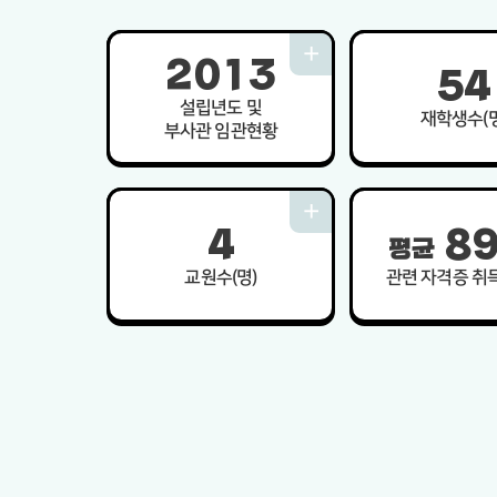
2
0
1
3
5
4
설립년도 및
재학생수(명
부사관 임관현황
4
8
평균
교원수(명)
관련 자격증 취득