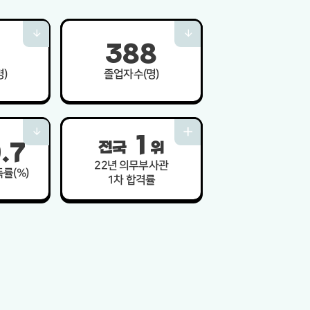
3
8
8
)
졸업자수(명)
1
전국
위
9
7
.
22년 의무부사관
률(%)
1차 합격률