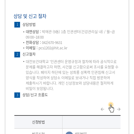
상담 및 신고 절차
상담방법
1
대면상담 :
박애관 (9동) 1층 인권센터(건강관리실 내) / 월~금
09:00~18:00
전화상담 :
042)670-9631
이메일 :
pcs1202@hit.ac.kr
신고절차
2
대전보건대학교 ‘인권센터 운영규정과 절차에 따라 공식적으로
문제를 해결하고자 하면, 사건을 신고함으로써 조사를 요청할 수
있습니다. 페이지 하단에 있는 성희롱 성폭력 인권침해 신고서
양식을 작성하여 상담소 이메일로 보내거나 직접 방문하여
제출하시기 바랍니다. 개인 신상정보와 상담내용은 철저하게
비밀이 보장됩니다.
상담/신고 흐름도
3
상
신청방법
상담/신
담/
신