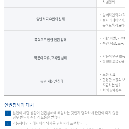
형
차별행위
표
입
강제적인 학과(학교
니
일반적 자유권의 침해
술자리에서 억지로 
다.
못하도록 강요하는 
기합, 체벌, 가혹행
폭력으로 인한 인권 침해
폭언, 욕설, 모욕, 
학문적 연구 활동을
학문의 자유, 교육권 침해
학생의 교육받을 권
노동 강요
합당한 노동의 보수
노동권, 재산권 침해
지급하는 행위
회비 강제징수
인권침해의 대처
본인이 처한 상황이 인권침해에 해당하는 것인지 명확하게 판단이 되지 않을
1
경우 반드시 주변의 도움을 받습니다.
가능하다면 가해자에게 의사를 명확하게 표현합니다.
2