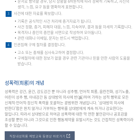
문서로 항의할 경우, 당시 상황을 6하원칙에 따라 정확히 기록하고, 자신의
생각, 느낌, 요구 등을 명확하게 표현합니다.
사건에 대한 자료를 확보합니다.
3
기록은 공식적인 사건 처리에 증거자료가 됩니다.
사건 정황, 증거, 피해자 대응, 느낌, 지속여부, 결과 등을 자세히 기록합니다.
목격자나 증인의 증언을 서면으로 작성하여 모아둡니다.
관련 대화나 이메일, 문자는 반드시 백업합니다.
인권침해 구제 절차를 결정합니다.
4
고소 또는 중재를 심사숙고하여 결정합니다.
구제절차에 대한 정보가 없을 경우 관련 기관이나 믿을 만한 사람의 도움을
받습니다.
성폭력(희롱)의 개념
성폭력은 강간, 윤간, 강도강간 뿐 아니라 성추행, 언어적 희롱, 음란전화, 성기노출,
어린이 성추 행, 아내강간 등 상대방의 의사에 반(反)하여 가하는 성적 행위로 모든
신체적·언어적·정신적 폭력을 포괄하는 광범위한 개념입니다. '상대방의 의사에
반한다'함은 원치 않거나 거부하는 행위를 상대방에게 계속 하거나 강요한다는
말입니다. 따라서 상대방으로 하여금 성폭력에 대한 막 연한 불안감이나 공포감을
조성할 뿐만 아니라 그것으로 인한 행동제약을 유발시키는 것도 간접적인 성폭력이라
할 수 있습니다.
직장내성희롱 예방교육 동영상 바로가기