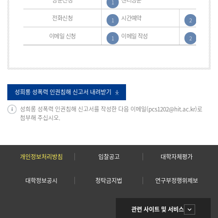
고
방문신청
센터방문
1
흐
름
전화신청
시간예약
센터방
1
2
도
관
이메일 신청
이메일 작성
센터방
1
2
련
신
청
방
법,
상
성희롱 성폭력 인권침해 신고서 내려받기
담/
신
성희롱 성폭력 인권침해 신고서를 작성한 다음 이메일(pcs1202@hit.ac.kr)로
고
첨부해 주십시오.
흐
름
도
표
개인정보처리방침
입찰공고
대학자체평가
입
니
다.
대학정보공시
청탁금지법
연구부정행위제보
관련 사이트 및 서비스