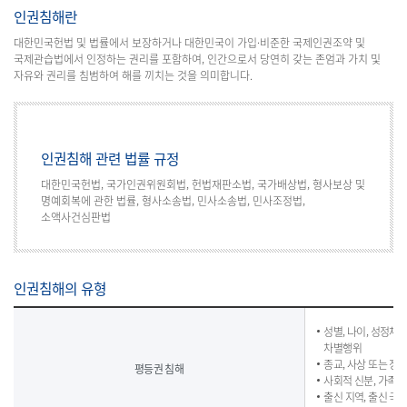
인권침해란
대한민국헌법 및 법률에서 보장하거나 대한민국이 가입·비준한 국제인권조약 및
국제관습법에서 인정하는 권리를 포함하여, 인간으로서 당연히 갖는 존엄과 가치 및
자유와 권리를 침범하여 해를 끼치는 것을 의미합니다.
인권침해 관련 법률 규정
대한민국헌법, 국가인권위원회법, 헌법재판소법, 국가배상법, 형사보상 및
명예회복에 관한 법률, 형사소송법, 민사소송법, 민사조정법,
소액사건심판법
인권침해의 유형
인
권
성별, 나이, 성정체
침
차별행위
해
종교, 사상 또는 정
평등권 침해
의
사회적 신분, 가족 
유
출신 지역, 출신 국가