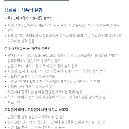
성희롱・성폭력 유형
교육자, 피교육자의 성희롱·성폭력
학점, 장학금, 추천서, 학위 인정, 논문 통과, 취업 등으로 유인하여 성폭력을 하는
경우
강의 중 또는 술자리에서 음담패설을 하거나 외모 비하 도는 그밖에 성적 수치심을
야기하는 성적 언동
선배·후배(혹은 동기)간의 성폭력
MT나 새내기 배움터, 술자리, 교실, 동아리 등의 공공장소에서 불쾌감을 유발하는
성적농담이나 음란가요를 부르는 행위
술을 따르게 하거나 춤 파트너 강요 등의 성적 접촉
화장실, 도서관, 등하교시 대중교통 수단 등에서 의 고의적인 성적 접촉
스토킹을 포함한 일방적 구애 행위
수면 중 이거나 술에 취해 의사전달이 불분명한 상태에서의 성추행
성적인 사실 관계를 묻거나 유포
사진이나 컴퓨터를 통해 음란물을 게재하는 등의 행위
학과나 동아리 행사에서 여성을 비하하거나 성적수치심을 일으키는 놀이나
프로그램
교직원에 의한 / 교직원에 대한 성희롱·성폭력
불필요한 성적 농담이나 외모에 대한 평가
원치 않는 신체 접촉, 음란한 그림이나 출판물을 진열하거나 붙이는 것
거절에도 불구하고 지속적인 데이트 요구