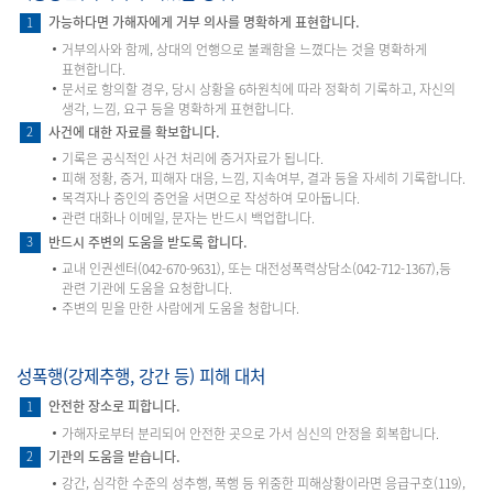
가능하다면 가해자에게 거부 의사를 명확하게 표현합니다.
1
거부의사와 함께, 상대의 언행으로 불쾌함을 느꼈다는 것을 명확하게
표현합니다.
문서로 항의할 경우, 당시 상황을 6하원칙에 따라 정확히 기록하고, 자신의
생각, 느낌, 요구 등을 명확하게 표현합니다.
사건에 대한 자료를 확보합니다.
2
기록은 공식적인 사건 처리에 증거자료가 됩니다.
피해 정황, 증거, 피해자 대응, 느낌, 지속여부, 결과 등을 자세히 기록합니다.
목격자나 증인의 증언을 서면으로 작성하여 모아둡니다.
관련 대화나 이메일, 문자는 반드시 백업합니다.
반드시 주변의 도움을 받도록 합니다.
3
교내 인권센터(042-670-9631), 또는 대전성폭력상담소(042-712-1367),등
관련 기관에 도움을 요청합니다.
주변의 믿을 만한 사람에게 도움을 청합니다.
성폭행(강제추행, 강간 등) 피해 대처
안전한 장소로 피합니다.
1
가해자로부터 분리되어 안전한 곳으로 가서 심신의 안정을 회복합니다.
기관의 도움을 받습니다.
2
강간, 심각한 수준의 성추행, 폭행 등 위중한 피해상황이라면 응급구호(119),