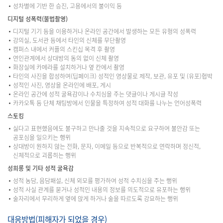
성차별에 기반 한 승진, 고용에서의 불이익 등
디지털 성폭력(불법촬영)
디지털 기기 등을 이용하거나 온라인 공간에서 발생하는 모든 유형의 성폭력
강의실, 도서관 등에서 타인의 신체를 무단촬영
캠퍼스 내에서 커플의 스킨십 목격 후 촬영
연인관계에서 상대방의 동의 없이 신체 촬영
화장실에 카메라를 설치하거나 옆 칸에서 촬영
타인의 사진을 합성하여(딥페이크) 성적인 영상물로 제작, 보관, 유포 및 (유포)협박
성적인 사진, 영상을 온라인에 배포, 게시
온라인 공간에 성적 굴욕감이나 수치심을 주는 댓글이나 게시글 작성
카카오톡 등 단체 채팅방에서 인물을 특정하여 성적 대화를 나누는 언어성폭력
스토킹
싫다고 표현했음에도 불구하고 만나줄 것을 지속적으로 요구하여 불안감 또는
공포심을 일으키는 행위
상대방이 원하지 않는 전화, 문자, 이메일 등으로 반복적으로 연락하며 정신적,
신체적으로 괴롭히는 행위
성희롱 및 기타 성적 굴욕감
성적 농담, 음담패설, 신체 외모를 평가하여 성적 수치심을 주는 행위
성적 사실 관계를 묻거나 성적인 내용의 정보를 의도적으로 유포하는 행위
술자리에서 무리하게 옆에 앉게 하거나 술을 따르도록 강요하는 행위
대응방법(피해자가 되었을 경우)