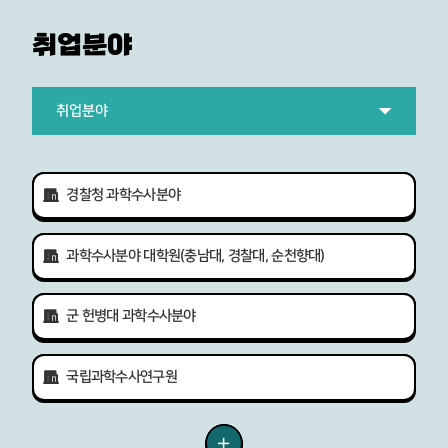
무를 진행하고 있습니다
.
를 예방하면서 보람 있는
싶었습니다
.
우리 학과에
취업분야
보험사기
혹은 보험금
심사관련
업무
에는 과학수사에 대해서 
에 관심있는 학생들이라면 과학수사
고 학업을 계속 이어나가
과에 오시는 것을 적극 추천합니다
!
원이 되어 억울한 피해
취업분야
일조하고 싶습니다
.
여러분들이 경찰과학수
취업분야
하여 함께 꿈을 이루시길
서울,
경찰청 과학수사분야
니다
.
경기도
지역
과학수사분야 대학원(충남대, 경찰대, 순천향대)
군 헌병대 과학수사분야
국립과학수사연구원