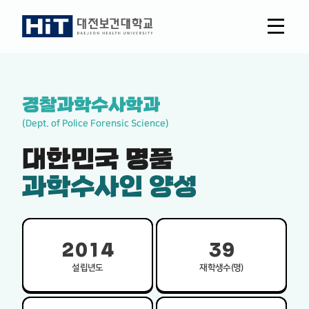
전체메뉴
열기
경찰과학수사학과
(Dept. of Police Forensic Science)
대한민국 명품
과학수사인 양성
2
0
1
4
3
9
설립년도
재학생수(명)