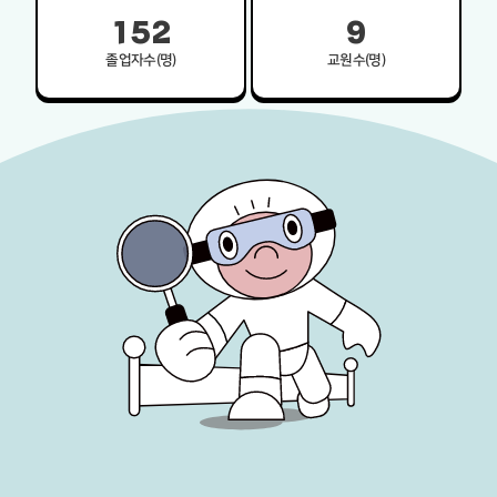
1
5
2
9
졸업자수(명)
교원수(명)