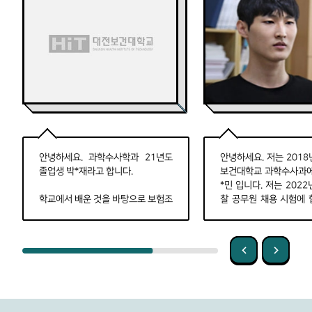
안녕하세요
.
과학수사학과
21
년도
안녕하세요
.
저는
2018
졸업생 박
*
재라고
합니다
.
보건대학교 과학수사과
*
민
입니다
.
저는
2022
학교에서
배운 것을 바탕으로 보험조
찰 공무원 채용 시험에 
사분석사 자격증을 취득하여 현재
다
앙경찰학교에 입교하게
스카
손해사정 보험사기조사팀에서
여러분들이 이 영상을 보
근무중입니다
.
보험회사에서 근무한
에는 제가 교육을 받고 
다고 하면 다들 영업 혹은
설계사라
로서 근무하고 있을 것 
고
생각하시겠지만 보험사기조사팀
은 과학수사 지식을 활용하여 손해액
제가 경찰이 되고자 마음
을
산정할뿐만
아니라
고의사고
또는
이유는 사회적 약자에게는
보험사기를 예방하거나 감별하는 업
팀목이 되고 사회에서 일