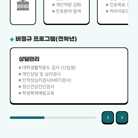
개인역량 강화
진로목표 설정
진로분야 탐색
커리어로드맵
비정규 프로그램(전학년)
상담관리
대학생활적응도 검사 (신입생)
개인상담 및 심리검사
인적성심리검사(MBTI검사)
정신건강진단검사
학생폭력예방교육