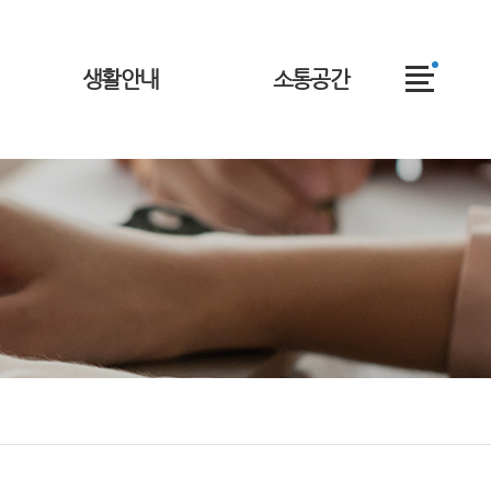
전
생활안내
소통공간
체
메
뉴