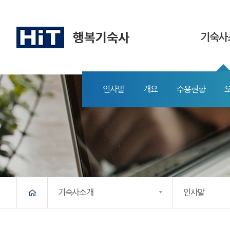
기숙사
인사말
개요
수용현황
메인
기숙사소개
인사말
시설안내
입사/퇴사안내
생활안내
소통공간
개요
수용현황
오시는길