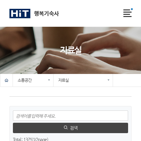
전
체
메
뉴
자료실
메인
기숙사소개
시설안내
입사/퇴사안내
생활안내
소통공간
공지사항
기숙사 일정
시설물 보수신청
FAQ
자료실
검색
Total
: 13건(
1
/2page)